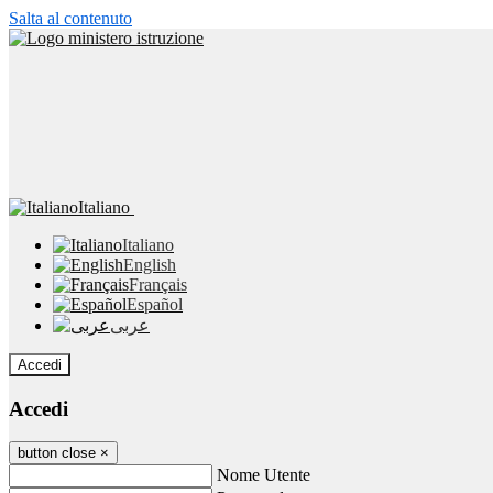
Salta al contenuto
Italiano
Italiano
English
Français
Español
عربى
Accedi
Accedi
button close
×
Nome Utente