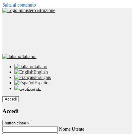
Salta al contenuto
Italiano
Italiano
English
Français
Español
عربى
Accedi
Accedi
button close
×
Nome Utente