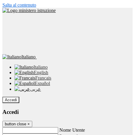
Salta al contenuto
Italiano
Italiano
English
Français
Español
عربى
Accedi
Accedi
button close
×
Nome Utente