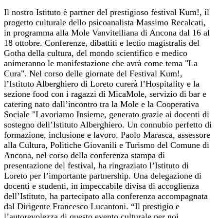
Il nostro Istituto è partner del prestigioso festival Kum!, il
progetto culturale dello psicoanalista Massimo Recalcati,
in programma alla Mole Vanvitelliana di Ancona dal 16 al
18 ottobre. Conferenze, dibattiti e lectio magistralis del
Gotha della cultura, del mondo scientifico e medico
animeranno le manifestazione che avrà come tema "La
Cura". Nel corso delle giornate del Festival Kum!,
l’Istituto Alberghiero di Loreto curerà l’Hospitality e la
sezione food con i ragazzi di MicaMole, servizio di bar e
catering nato dall’incontro tra la Mole e la Cooperativa
Sociale "Lavoriamo Insieme, generato grazie ai docenti di
sostegno dell’Istituto Alberghiero. Un connubio perfetto di
formazione, inclusione e lavoro. Paolo Marasca, assessore
alla Cultura, Politiche Giovanili e Turismo del Comune di
Ancona, nel corso della conferenza stampa di
presentazione del festival, ha ringraziato l’Istituto di
Loreto per l’importante partnership. Una delegazione di
docenti e studenti, in impeccabile divisa di accoglienza
dell’Istituto, ha partecipato alla conferenza accompagnata
dal Dirigente Francesco Lucantoni. “Il prestigio e
l’autorevolezza di questo evento culturale per noi