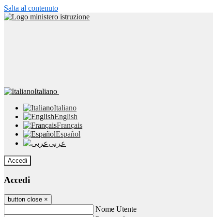
Salta al contenuto
Italiano
Italiano
English
Français
Español
عربى
Accedi
Accedi
button close
×
Nome Utente