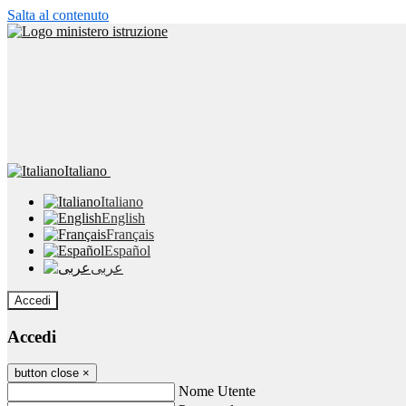
Salta al contenuto
Italiano
Italiano
English
Français
Español
عربى
Accedi
Accedi
button close
×
Nome Utente