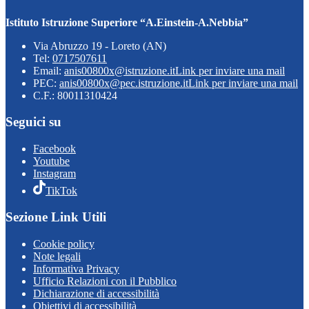
Istituto Istruzione Superiore “A.Einstein-A.Nebbia”
Via Abruzzo 19 - Loreto (AN)
Tel:
0717507611
Email:
anis00800x@istruzione.it
Link per inviare una mail
PEC:
anis00800x@pec.istruzione.it
Link per inviare una mail
C.F.: 80011310424
Seguici su
Facebook
Youtube
Instagram
TikTok
Sezione Link Utili
Cookie policy
Note legali
Informativa Privacy
Ufficio Relazioni con il Pubblico
Dichiarazione di accessibilità
Obiettivi di accessibilità