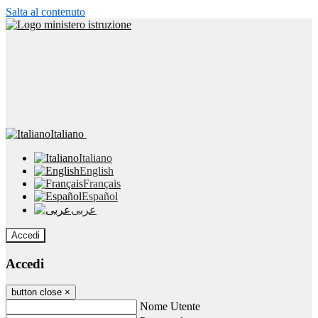
Salta al contenuto
Italiano
Italiano
English
Français
Español
عربى
Accedi
Accedi
button close
×
Nome Utente