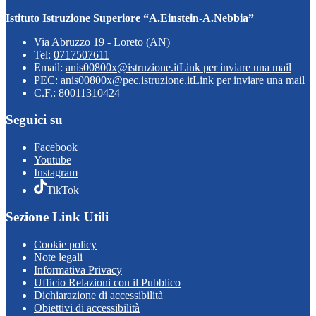
Istituto Istruzione Superiore “A.Einstein-A.Nebbia”
Via Abruzzo 19 - Loreto (AN)
Tel:
0717507611
Email:
anis00800x@istruzione.it
Link per inviare una mail
PEC:
anis00800x@pec.istruzione.it
Link per inviare una mail
C.F.: 80011310424
Seguici su
Facebook
Youtube
Instagram
TikTok
Sezione Link Utili
Cookie policy
Note legali
Informativa Privacy
Ufficio Relazioni con il Pubblico
Dichiarazione di accessibilità
Obiettivi di accessibilità