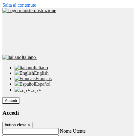
Salta al contenuto
Italiano
Italiano
English
Français
Español
عربى
Accedi
Accedi
button close
×
Nome Utente