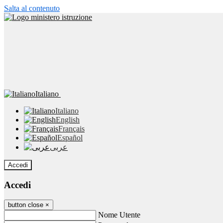
Salta al contenuto
Italiano
Italiano
English
Français
Español
عربى
Accedi
Accedi
button close
×
Nome Utente