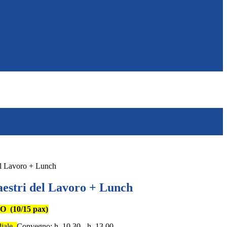
l Lavoro + Lunch
stri del Lavoro + Lunch
(10/15 pax)
iale_
Convegno: h. 10.30 - h. 13.00