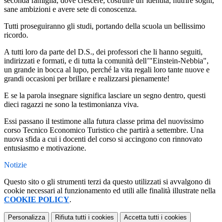
seconda famiglia, dove crescere, costruire un’identità, nutrire sogni,
sane ambizioni e avere sete di conoscenza.
Tutti proseguiranno gli studi, portando della scuola un bellissimo
ricordo.
A tutti loro da parte del D.S., dei professori che li hanno seguiti,
indirizzati e formati, e di tutta la comunità dell’"Einstein-Nebbia",
un grande in bocca al lupo, perché la vita regali loro tante nuove e
grandi occasioni per brillare e realizzarsi pienamente!
E se la parola insegnare significa lasciare un segno dentro, questi
dieci ragazzi ne sono la testimonianza viva.
Essi passano il testimone alla futura classe prima del nuovissimo
corso Tecnico Economico Turistico che partirà a settembre. Una
nuova sfida a cui i docenti del corso si accingono con rinnovato
entusiasmo e motivazione.
Notizie
Questo sito o gli strumenti terzi da questo utilizzati si avvalgono di
cookie necessari al funzionamento ed utili alle finalità illustrate nella
COOKIE POLICY
.
Personalizza
Rifiuta tutti
i cookies
Accetta tutti
i cookies