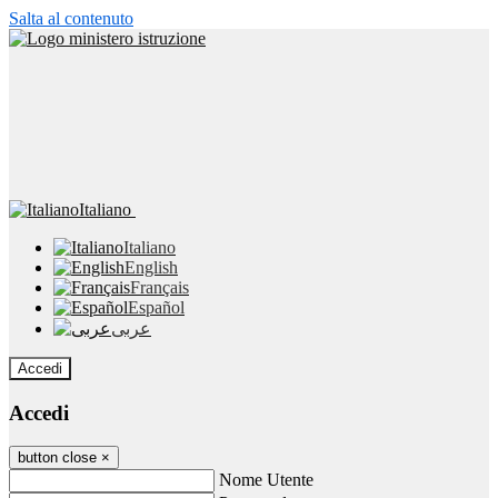
Salta al contenuto
Italiano
Italiano
English
Français
Español
عربى
Accedi
Accedi
button close
×
Nome Utente