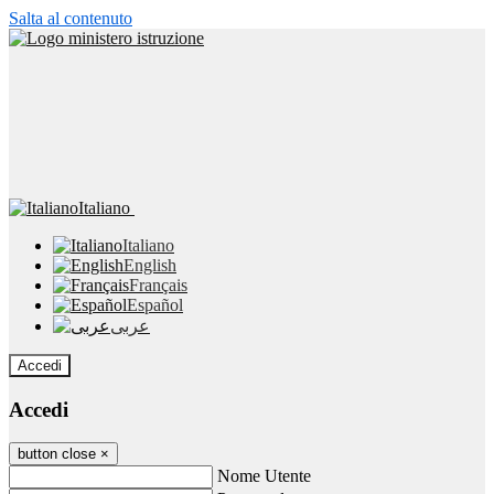
Salta al contenuto
Italiano
Italiano
English
Français
Español
عربى
Accedi
Accedi
button close
×
Nome Utente