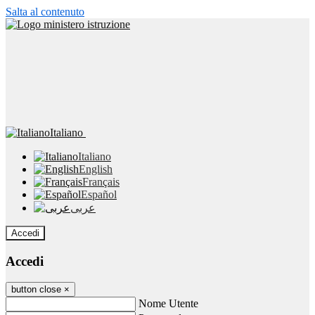
Salta al contenuto
Italiano
Italiano
English
Français
Español
عربى
Accedi
Accedi
button close
×
Nome Utente