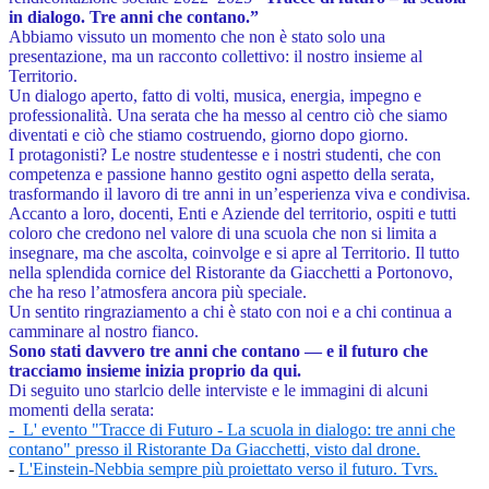
in dialogo. Tre anni che contano.”
Abbiamo vissuto un momento che non è stato solo una
presentazione, ma un racconto collettivo: il nostro insieme al
Territorio.
Un dialogo aperto, fatto di volti, musica, energia, impegno e
professionalità. Una serata che ha messo al centro ciò che siamo
diventati e ciò che stiamo costruendo, giorno dopo giorno.
I protagonisti? Le nostre studentesse e i nostri studenti, che con
competenza e passione hanno gestito ogni aspetto della serata,
trasformando il lavoro di tre anni in un’esperienza viva e condivisa.
Accanto a loro, docenti, Enti e Aziende del territorio, ospiti e tutti
coloro che credono nel valore di una scuola che non si limita a
insegnare, ma che ascolta, coinvolge e si apre al Territorio. Il tutto
nella splendida cornice del Ristorante da Giacchetti a Portonovo,
che ha reso l’atmosfera ancora più speciale.
Un sentito ringraziamento a chi è stato con noi e a chi continua a
camminare al nostro fianco.
Sono stati davvero tre anni che contano — e il futuro che
tracciamo insieme inizia proprio da qui.
Di seguito uno starlcio delle interviste e le immagini di alcuni
momenti della serata:
- L' evento "Tracce di Futuro - La scuola in dialogo: tre anni che
contano" presso il Ristorante Da Giacchetti, visto dal drone.
-
L'Einstein-Nebbia sempre più proiettato verso il futuro. Tvrs.
a