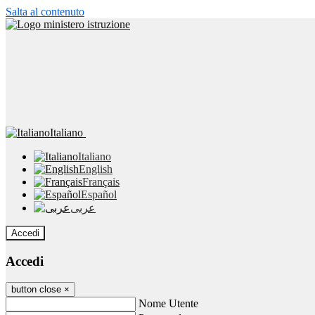
Salta al contenuto
Italiano
Italiano
English
Français
Español
عربى
Accedi
Accedi
button close
×
Nome Utente