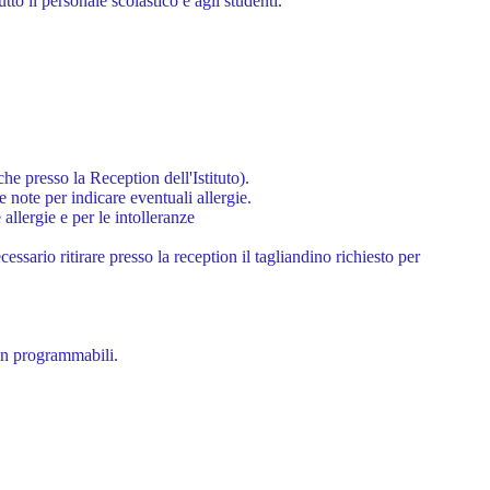
tutto il personale scolastico e agli studenti.
e presso la Reception dell'Istituto).
e note per indicare eventuali allergie.
allergie e per le intolleranze
ssario ritirare presso la reception il tagliandino richiesto per
non programmabili.