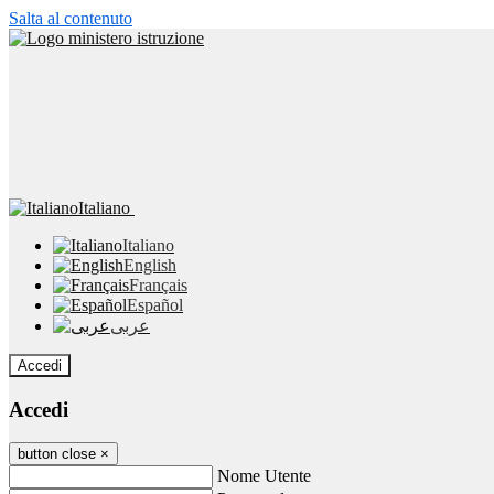
Salta al contenuto
Italiano
Italiano
English
Français
Español
عربى
Accedi
Accedi
button close
×
Nome Utente