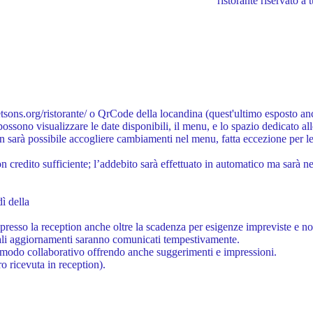
ristorante riservato a 
etsons.org/ristorante/
o QrCode della locandina (quest'ultimo esposto anch
possono visualizzare le date disponibili, il menu, e lo spazio dedicato all
on sarà possibile accogliere cambiamenti nel menu, fatta eccezione per le 
 credito sufficiente; l’addebito sarà effettuato in automatico ma sarà nece
dì della
e presso la reception anche oltre la scadenza per esigenze impreviste e 
tuali aggiornamenti saranno comunicati tempestivamente.
 in modo collaborativo offrendo anche suggerimenti e impressioni.
 ricevuta in reception).