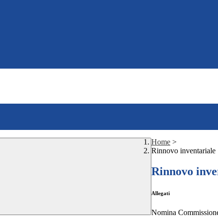
Home
>
Rinnovo inventariale
Rinnovo inve
Allegati
Nomina Commissione 