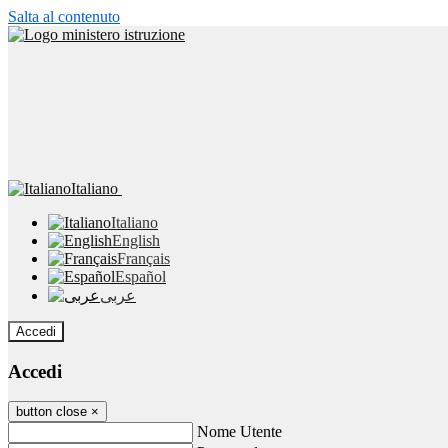
Salta al contenuto
Italiano
Italiano
English
Français
Español
عربى
Accedi
Accedi
button close
×
Nome Utente