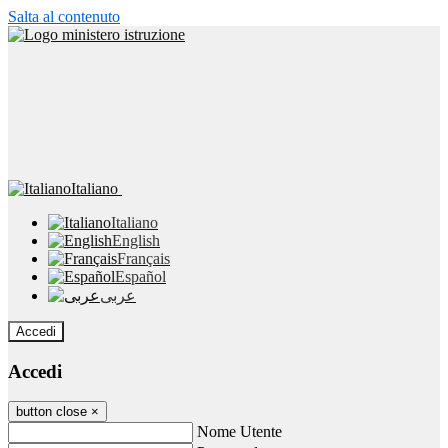
Salta al contenuto
Italiano
Italiano
English
Français
Español
عربى
Accedi
Accedi
button close
×
Nome Utente