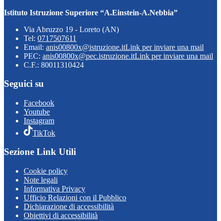
Istituto Istruzione Superiore “A.Einstein-A.Nebbia”
Via Abruzzo 19 - Loreto (AN)
Tel:
0717507611
Email:
anis00800x@istruzione.it
Link per inviare una mail
PEC:
anis00800x@pec.istruzione.it
Link per inviare una mail
C.F.: 80011310424
Seguici su
Facebook
Youtube
Instagram
TikTok
Sezione Link Utili
Cookie policy
Note legali
Informativa Privacy
Ufficio Relazioni con il Pubblico
Dichiarazione di accessibilità
Obiettivi di accessibilità