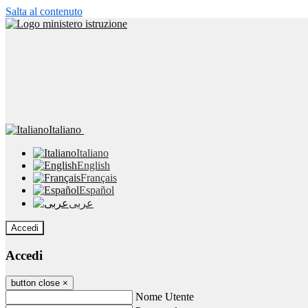
Salta al contenuto
Italiano
Italiano
English
Français
Español
عربى
Accedi
Accedi
button close
×
Nome Utente