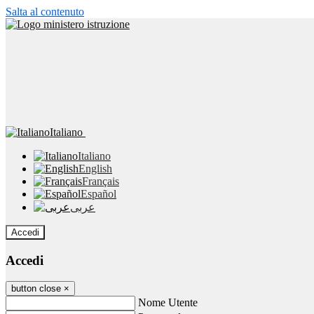
Salta al contenuto
Italiano
Italiano
English
Français
Español
عربى
Accedi
Accedi
button close
×
Nome Utente