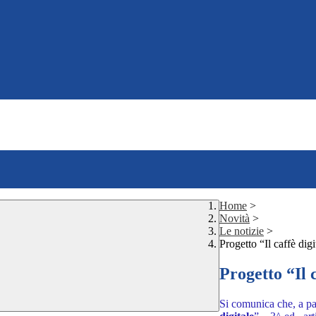
Home
>
Novità
>
Le notizie
>
Progetto “Il caffè dig
Progetto “Il 
Si comunica che, a pa