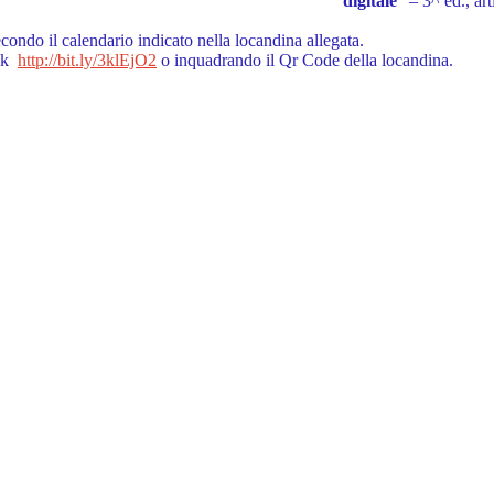
digitale
” – 3^ ed., ar
econdo il calendario
indicato nella locandina allegata.
nk
http://bit.ly/3klEjO2
o inquadrando il Qr
Code della locandina.