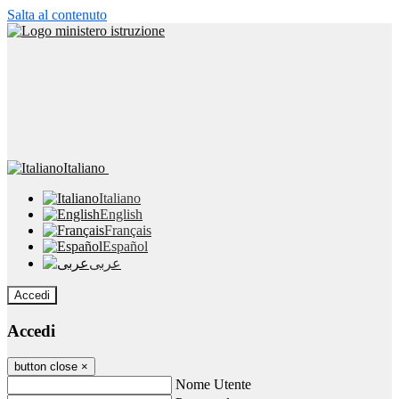
Salta al contenuto
Italiano
Italiano
English
Français
Español
عربى
Accedi
Accedi
button close
×
Nome Utente