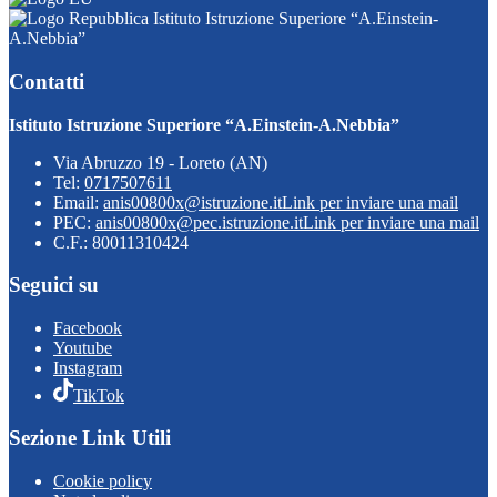
Istituto Istruzione Superiore “A.Einstein-
A.Nebbia”
Contatti
Istituto Istruzione Superiore “A.Einstein-A.Nebbia”
Via Abruzzo 19 - Loreto (AN)
Tel:
0717507611
Email:
anis00800x@istruzione.it
Link per inviare una mail
PEC:
anis00800x@pec.istruzione.it
Link per inviare una mail
C.F.: 80011310424
Seguici su
Facebook
Youtube
Instagram
TikTok
Sezione Link Utili
Cookie policy