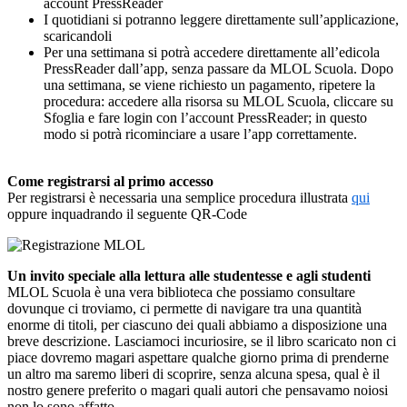
account PressReader
I quotidiani si potranno leggere direttamente sull’applicazione,
scaricandoli
Per una settimana si potrà accedere direttamente all’edicola
PressReader dall’app, senza passare da MLOL Scuola. Dopo
una settimana, se viene richiesto un pagamento, ripetere la
procedura: accedere alla risorsa su MLOL Scuola, cliccare su
Sfoglia e fare login con l’account PressReader; in questo
modo si potrà ricominciare a usare l’app correttamente.
Come registrarsi al primo accesso
Per registrarsi è necessaria una semplice procedura illustrata
qui
oppure inquadrando il seguente QR-Code
Un invito speciale alla lettura alle studentesse e agli studenti
MLOL Scuola è una vera biblioteca che possiamo consultare
dovunque ci troviamo, ci permette di navigare tra una quantità
enorme di titoli, per ciascuno dei quali abbiamo a disposizione una
breve descrizione. Lasciamoci incuriosire, se il libro scaricato non ci
piace dovremo magari aspettare qualche giorno prima di prenderne
un altro ma saremo liberi di scoprire, senza alcuna spesa, qual è il
nostro genere preferito o magari quali autori che pensavamo noiosi
non lo sono affatto.