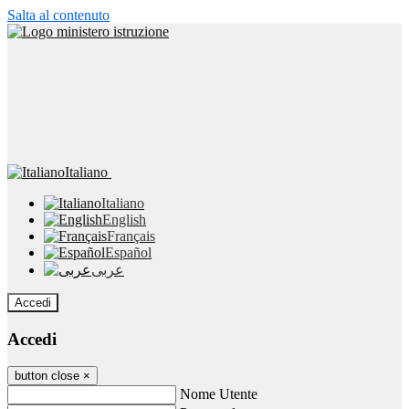
Salta al contenuto
Italiano
Italiano
English
Français
Español
عربى
Accedi
Accedi
button close
×
Nome Utente