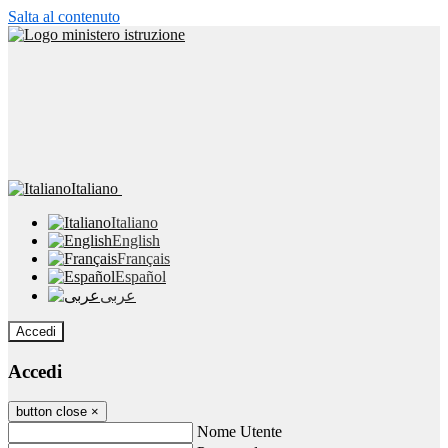
Salta al contenuto
Italiano
Italiano
English
Français
Español
عربى
Accedi
Accedi
button close
×
Nome Utente