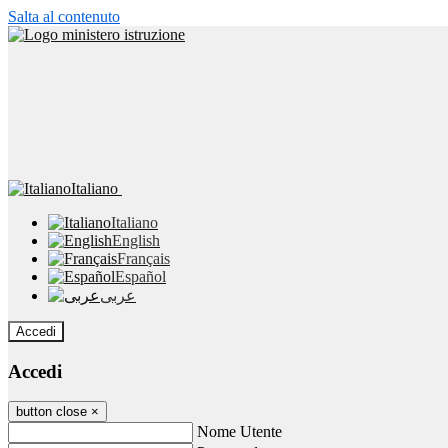
Salta al contenuto
Italiano
Italiano
English
Français
Español
عربى
Accedi
Accedi
button close
×
Nome Utente