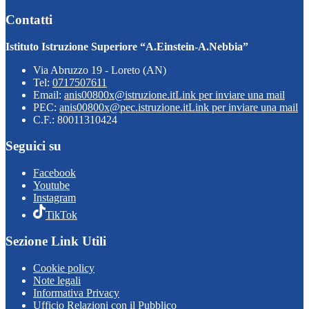
Contatti
Istituto Istruzione Superiore “A.Einstein-A.Nebbia”
Via Abruzzo 19 - Loreto (AN)
Tel:
0717507611
Email:
anis00800x@istruzione.it
Link per inviare una mail
PEC:
anis00800x@pec.istruzione.it
Link per inviare una mail
C.F.: 80011310424
Seguici su
Facebook
Youtube
Instagram
TikTok
Sezione Link Utili
Cookie policy
Note legali
Informativa Privacy
Ufficio Relazioni con il Pubblico