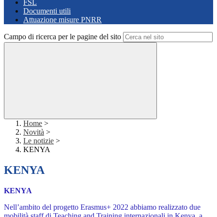
FSL
Documenti utili
Attuazione misure PNRR
Campo di ricerca per le pagine del sito
Home
>
Novità
>
Le notizie
>
KENYA
KENYA
KENYA
Nell’ambito del progetto Erasmus+ 2022 abbiamo realizzato due
mobilità staff di Teaching and Training internazionali in Kenya, a