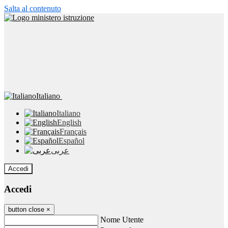
Salta al contenuto
Italiano
Italiano
English
Français
Español
عربى
Accedi
Accedi
button close
×
Nome Utente