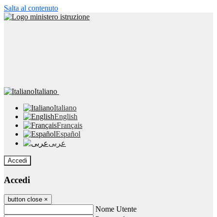
Salta al contenuto
Italiano
Italiano
English
Français
Español
عربى
Accedi
Accedi
button close
×
Nome Utente