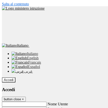
Salta al contenuto
Italiano
Italiano
English
Français
Español
عربى
Accedi
Accedi
button close
×
Nome Utente