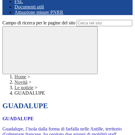
FSL
Documenti utili
Attuazione misure PNRR
Campo di ricerca per le pagine del sito
Home
>
Novità
>
Le notizie
>
GUADALUPE
GUADALUPE
GUADALUPE
Guadalupe, l’isola dalla forma di farfalla nelle Antille, territorio
d’oltremare francese, ha ospitato due gruppi di mobilità staff