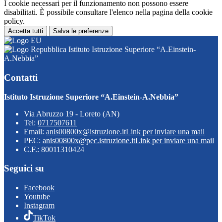
I cookie necessari per il funzionamento non possono essere
disabilitati. È possibile consultare l'elenco nella pagina della cookie
policy.
Accetta tutti
Salva le preferenze
Istituto Istruzione Superiore “A.Einstein-
A.Nebbia”
Contatti
Istituto Istruzione Superiore “A.Einstein-A.Nebbia”
Via Abruzzo 19 - Loreto (AN)
Tel:
0717507611
Email:
anis00800x@istruzione.it
Link per inviare una mail
PEC:
anis00800x@pec.istruzione.it
Link per inviare una mail
C.F.: 80011310424
Seguici su
Facebook
Youtube
Instagram
TikTok