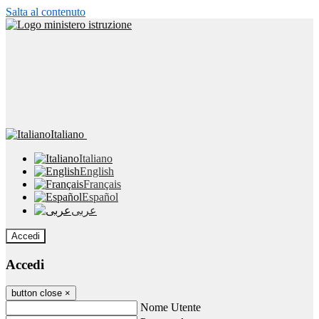
Salta al contenuto
Italiano
Italiano
English
Français
Español
عربى
Accedi
Accedi
button close
×
Nome Utente