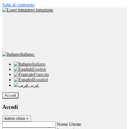
Salta al contenuto
Italiano
Italiano
English
Français
Español
عربى
Accedi
Accedi
button close
×
Nome Utente