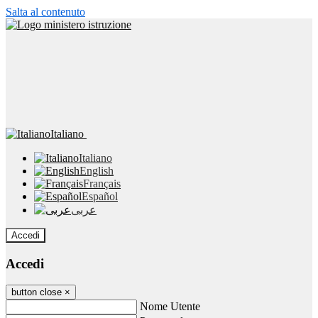
Salta al contenuto
Italiano
Italiano
English
Français
Español
عربى
Accedi
Accedi
button close
×
Nome Utente