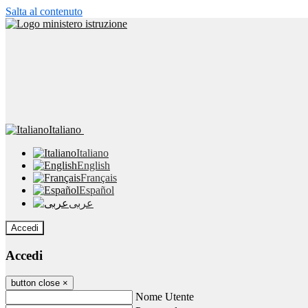
Salta al contenuto
Italiano
Italiano
English
Français
Español
عربى
Accedi
Accedi
button close
×
Nome Utente