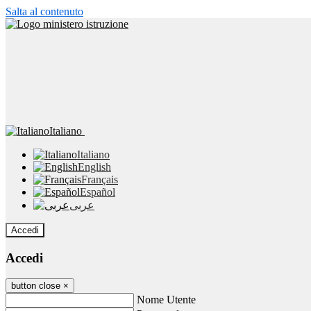
Salta al contenuto
Italiano
Italiano
English
Français
Español
عربى
Accedi
Accedi
button close
×
Nome Utente