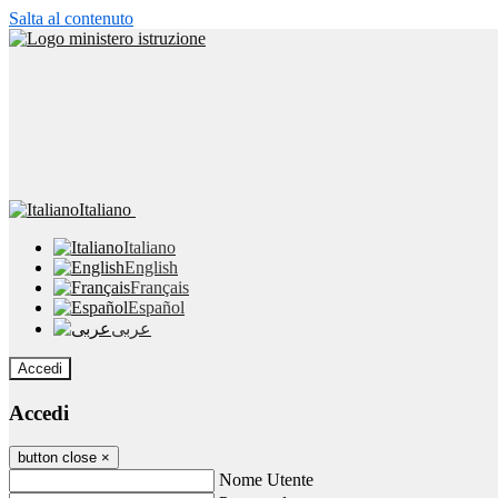
Salta al contenuto
Italiano
Italiano
English
Français
Español
عربى
Accedi
Accedi
button close
×
Nome Utente