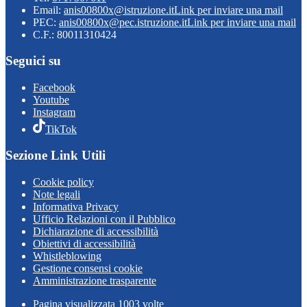
Email:
anis00800x@istruzione.it
Link per inviare una mail
PEC:
anis00800x@pec.istruzione.it
Link per inviare una mail
C.F.: 80011310424
Seguici su
Facebook
Youtube
Instagram
TikTok
Sezione Link Utili
Cookie policy
Note legali
Informativa Privacy
Ufficio Relazioni con il Pubblico
Dichiarazione di accessibilità
Obiettivi di accessibilità
Whistleblowing
Gestione consensi cookie
Amministrazione trasparente
Pagina visualizzata
1003
volte