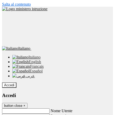
Salta al contenuto
Italiano
Italiano
English
Français
Español
عربى
Accedi
Accedi
button close
×
Nome Utente