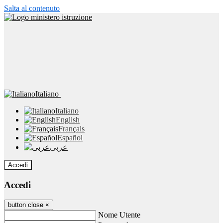
Salta al contenuto
Italiano
Italiano
English
Français
Español
عربى
Accedi
Accedi
button close
×
Nome Utente