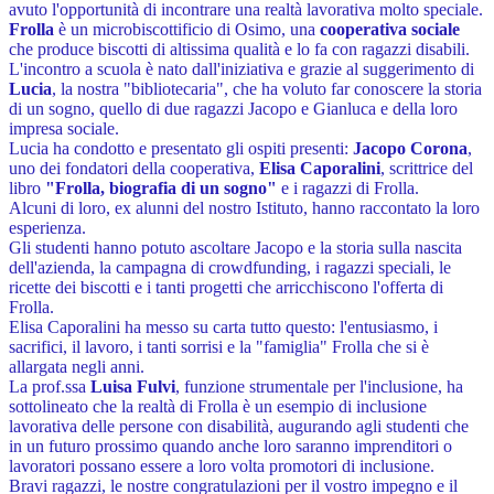
avuto l'opportunità di incontrare una realtà lavorativa molto speciale.
Frolla
è un microbiscottificio di Osimo, una
cooperativa sociale
che produce biscotti di altissima qualità e lo fa con ragazzi disabili.
L'incontro a scuola è nato dall'iniziativa e grazie al suggerimento di
Lucia
, la nostra "bibliotecaria", che ha voluto far conoscere la storia
di un sogno, quello di due ragazzi Jacopo e Gianluca e della
loro
impresa sociale.
Lucia ha condotto e presentato gli ospiti presenti:
Jacopo Corona
,
uno dei fondatori della cooperativa,
Elisa Caporalini
, scrittrice del
libro
"Frolla, biografia di un sogno"
e i ragazzi di Frolla.
Alcuni di loro, ex alunni del nostro Istituto, hanno raccontato la loro
esperienza.
Gli studenti hanno potuto ascoltare Jacopo e la storia sulla nascita
dell'azienda, la campagna di crowdfunding, i ragazzi speciali, le
ricette dei biscotti e i tanti progetti che arricchiscono l'offerta di
Frolla.
Elisa Caporalini ha messo su carta tutto questo: l'entusiasmo, i
sacrifici, il lavoro, i tanti sorrisi e la "famiglia" Frolla che si è
allargata negli anni.
La prof.ssa
Luisa Fulvi
, funzione strumentale per l'inclusione, ha
sottolineato che la realtà di Frolla è un esempio di inclusione
lavorativa delle persone con disabilità, augurando agli studenti che
in un futuro prossimo quando anche loro saranno imprenditori o
lavoratori possano essere a loro volta promotori di inclusione.
Bravi ragazzi, le nostre congratulazioni per il vostro impegno e il