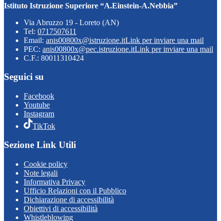
Istituto Istruzione Superiore “A.Einstein-A.Nebbia”
Via Abruzzo 19 - Loreto (AN)
Tel:
0717507611
Email:
anis00800x@istruzione.it
Link per inviare una mail
PEC:
anis00800x@pec.istruzione.it
Link per inviare una mail
C.F.: 80011310424
Seguici su
Facebook
Youtube
Instagram
TikTok
Sezione Link Utili
Cookie policy
Note legali
Informativa Privacy
Ufficio Relazioni con il Pubblico
Dichiarazione di accessibilità
Obiettivi di accessibilità
Whistleblowing