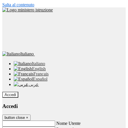
Salta al contenuto
Italiano
Italiano
English
Français
Español
عربى
Accedi
Accedi
button close
×
Nome Utente