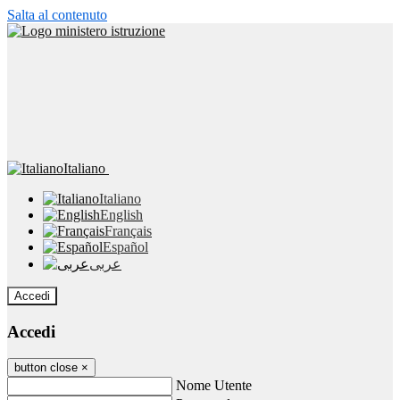
Salta al contenuto
Italiano
Italiano
English
Français
Español
عربى
Accedi
Accedi
button close
×
Nome Utente