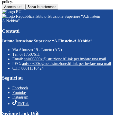
policy.
Accetta tutti
Salva le preferenze
Istituto Istruzione Superiore “A.Einstein-
A.Nebbia”
Contatti
Istituto Istruzione Superiore “A.Einstein-A.Nebbia”
Via Abruzzo 19 - Loreto (AN)
Tel:
0717507611
Email:
anis00800x@istruzione.it
Link per inviare una mail
PEC:
anis00800x@pec.istruzione.it
Link per inviare una mail
C.F.: 80011310424
Seguici su
Facebook
Youtube
Instagram
TikTok
Sezione Link Utili