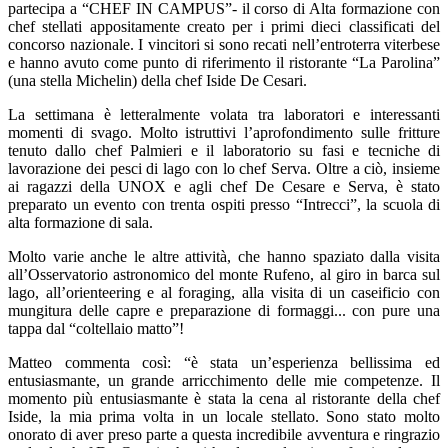
partecipa a “CHEF IN CAMPUS”- il corso di Alta formazione con
chef stellati appositamente creato per i primi dieci classificati del
concorso nazionale. I vincitori si sono recati nell’entroterra viterbese
e hanno avuto come punto di riferimento il ristorante “La Parolina”
(una stella Michelin) della chef Iside De Cesari.
La settimana è letteralmente volata tra laboratori e interessanti
momenti di svago. Molto istruttivi l’aprofondimento sulle fritture
tenuto dallo chef Palmieri e il laboratorio su fasi e tecniche di
lavorazione dei pesci di lago con lo chef Serva. Oltre a ciò, insieme
ai ragazzi della UNOX e agli chef De Cesare e Serva, è stato
preparato un evento con trenta ospiti presso “Intrecci”, la scuola di
alta formazione di sala.
Molto varie anche le altre attività, che hanno spaziato dalla visita
all’Osservatorio astronomico del monte Rufeno, al giro in barca sul
lago, all’orienteering e al foraging, alla visita di un caseificio con
mungitura delle capre e preparazione di formaggi... con pure una
tappa dal “coltellaio matto”!
Matteo commenta così: “è stata un’esperienza bellissima ed
entusiasmante, un grande arricchimento delle mie competenze. Il
momento più entusiasmante è stata la cena al ristorante della chef
Iside, la mia prima volta in un locale stellato. Sono stato molto
onorato di aver preso parte a questa incredibile avventura e ringrazio