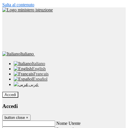
Salta al contenuto
Italiano
Italiano
English
Français
Español
عربى
Accedi
Accedi
button close
×
Nome Utente