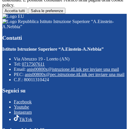
policy.
Accetta tutti
Salva le preferenze
Istituto Istruzione Superiore “A.Einstein-
A.Nebbia”
Contatti
Istituto Istruzione Superiore “A.Einstein-A.Nebbia”
Via Abruzzo 19 - Loreto (AN)
Tel:
0717507611
Email:
anis00800x@istruzione.it
Link per inviare una mail
PEC:
anis00800x@pec.istruzione.it
Link per inviare una mail
C.F.: 80011310424
Seguici su
Facebook
Youtube
Instagram
TikTok