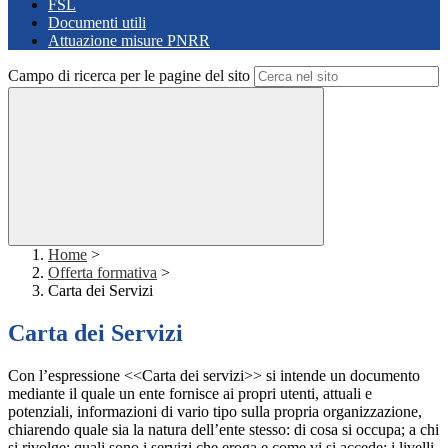
FSL
Documenti utili
Attuazione misure PNRR
Campo di ricerca per le pagine del sito
Home
>
Offerta formativa
>
Carta dei Servizi
Carta dei Servizi
Con l’espressione <<Carta dei servizi>> si intende un documento
mediante il quale un ente fornisce ai propri utenti, attuali e
potenziali, informazioni di vario tipo sulla propria organizzazione,
chiarendo quale sia la natura dell’ente stesso: di cosa si occupa; a chi
si rivolge; quali sono i servizi che eroga e come vi si accede; i livelli