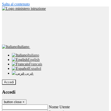
Salta al contenuto
Italiano
Italiano
English
Français
Español
عربى
Accedi
Accedi
button close
×
Nome Utente