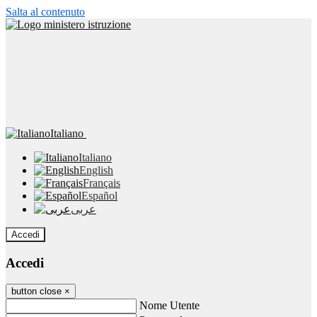
Salta al contenuto
Italiano
Italiano
English
Français
Español
عربى
Accedi
Accedi
button close
×
Nome Utente