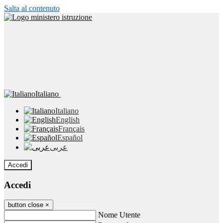
Salta al contenuto
Italiano
Italiano
English
Français
Español
عربى
Accedi
Accedi
button close
×
Nome Utente