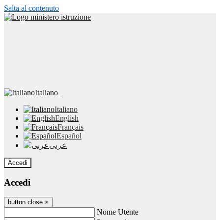
Salta al contenuto
Italiano
Italiano
English
Français
Español
عربى
Accedi
Accedi
button close
×
Nome Utente