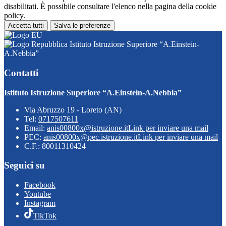
disabilitati. È possibile consultare l'elenco nella pagina della cookie
policy.
Accetta tutti
Salva le preferenze
Istituto Istruzione Superiore “A.Einstein-
A.Nebbia”
Contatti
Istituto Istruzione Superiore “A.Einstein-A.Nebbia”
Via Abruzzo 19 - Loreto (AN)
Tel:
0717507611
Email:
anis00800x@istruzione.it
Link per inviare una mail
PEC:
anis00800x@pec.istruzione.it
Link per inviare una mail
C.F.: 80011310424
Seguici su
Facebook
Youtube
Instagram
TikTok