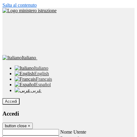
Salta al contenuto
Italiano
Italiano
English
Français
Español
عربى
Accedi
Accedi
button close
×
Nome Utente