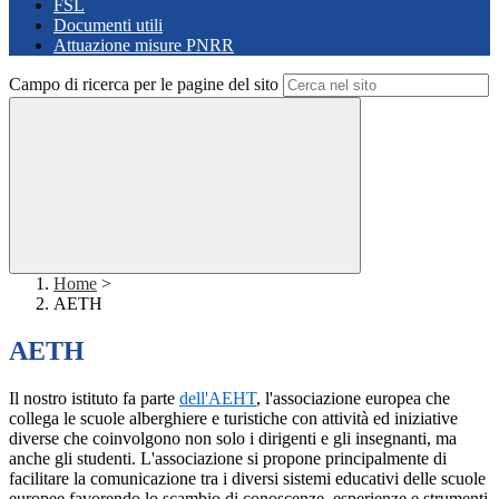
FSL
Documenti utili
Attuazione misure PNRR
Campo di ricerca per le pagine del sito
Home
>
AETH
AETH
Il nostro istituto fa parte
dell'AEHT
, l'associazione europea che
collega le scuole alberghiere e turistiche con attività ed iniziative
diverse che coinvolgono non solo i dirigenti e gli insegnanti, ma
anche gli studenti. L'associazione si propone principalmente di
facilitare la comunicazione tra i diversi sistemi educativi delle scuole
europee favorendo lo scambio di conoscenze, esperienze e strumenti