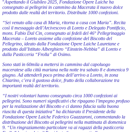
"
Aspettando il Giubileo 2025, Fondazione Opere Laiche ha
consegnato ai pellegrini in cammino da Macerata il nuovo dolce
prodotto dalle realtà del territorio. Distribuite 1000 confezioni.
“Sei venuto alla casa di Maria, ritorna a casa con Maria”. Recita
così il messaggio dell’Arcivescovo di Loreto e Delegato Pontificio,
mons. Fabio Dal Cin, consegnato ai fedeli del 46° Pellegrinaggio
Macerata – Loreto assieme alla confezione del Biscotto del
Pellegrino, ideato dalla Fondazione Opere Laiche Lauretane e
prodotto dall’Istituto Alberghiero “Einstein-Nebbia” di Loreto e
dalla Pasticceria “Frolla” di Osimo.
Sono stati in 60mila a mettersi in cammino dal capoluogo
maceratese alla città mariana nella notte tra sabato 8 e domenica 9
giugno. Ad attenderli poco prima dell’arrivo a Loreto, in zona
Chiarino, c’era il gustoso dolce, frutto della collaborazione tra
importanti realtà del territorio.
“I nostri volontari hanno consegnato circa 1000 confezioni ai
pellegrini. Sono numeri significativi che ripagano l’impegno profuso
per la realizzazione del Biscotto e ci danno fiducia sulla buona
riuscita di questa iniziativa” ha dichiarato il Presidente della
Fondazione Opere Laiche Federico Guazzaroni, commentando la
distribuzione del Biscotto ai pellegrini nella mattinata di domenica
9. “Un ringraziamento particolare va ai ragazzi della pasticceria