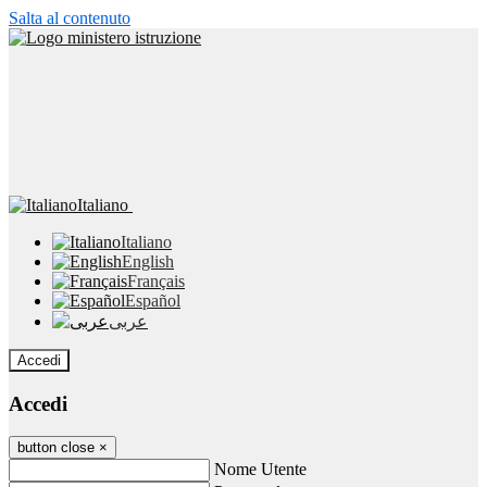
Salta al contenuto
Italiano
Italiano
English
Français
Español
عربى
Accedi
Accedi
button close
×
Nome Utente