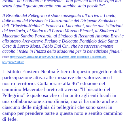
Frolla” ha ricordato il Presidente “non presenti alla consegna ma
senza i quali questo progetto non sarebbe stato possibile”.
Il Biscotto del Pellegrino è stato consegnato all’arrivo a Loreto,
dalle mani del Presidente Guazzaroni e del Dirigente Scolastico
dell’”Einstein-Nebbia” Francesco Lucantoni, anche alle istituzioni
del territorio, al Sindaco di Loreto Moreno Pieroni, al Sindaco di
Macerata Sandro Parcaroli, al Sindaco di Recanati Antonio Bravi e
allo stesso Arcivescovo Prelato e Delegato Pontificio della Santa
Casa di Loreto Mons. Fabio Dal Cin, che ha successivamente
accolto i fedeli in Piazza della Madonna per la benedizione finale.
"
Fonte
https://www.vivereosimo.it/2024/06/12/46-macerata-loreto-distribuito-il-biscotto-del-
pellegrino/293131/
L'Istituto Einstein-Nebbia è fiero di questo progetto e della
partecipazione attiva alle iniziative che valorizzano il
nostro territorio.
Collaborare alla 46° edizione del
cammino Macerata-Loreto attraverso "Il biscotto del
Pellegrino" è qualcosa che ci ha unito agli enti locali in
una collaborazione straordinaria, ma ci ha unito anche a
ciascuno delle migliaia di pellegrini che sono scesi in
campo per prendere parte a questa noto e sentito cammino
di fede.