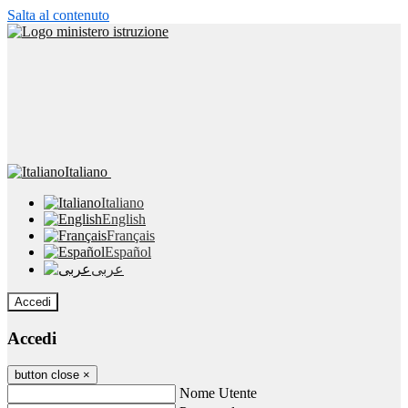
Salta al contenuto
Italiano
Italiano
English
Français
Español
عربى
Accedi
Accedi
button close
×
Nome Utente