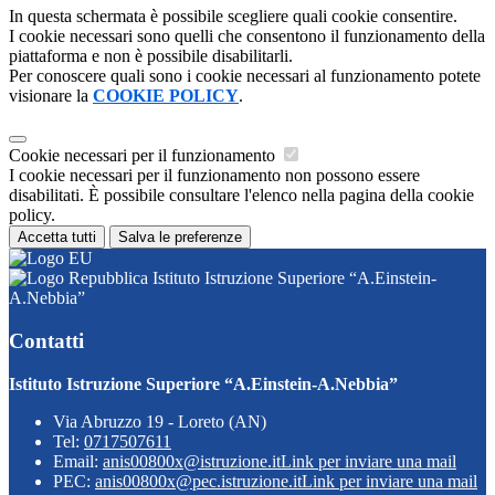
In questa schermata è possibile scegliere quali cookie consentire.
I cookie necessari sono quelli che consentono il funzionamento della
piattaforma e non è possibile disabilitarli.
Per conoscere quali sono i cookie necessari al funzionamento potete
visionare la
COOKIE POLICY
.
Cookie necessari per il funzionamento
I cookie necessari per il funzionamento non possono essere
disabilitati. È possibile consultare l'elenco nella pagina della cookie
policy.
Accetta tutti
Salva le preferenze
Istituto Istruzione Superiore “A.Einstein-
A.Nebbia”
Contatti
Istituto Istruzione Superiore “A.Einstein-A.Nebbia”
Via Abruzzo 19 - Loreto (AN)
Tel:
0717507611
Email:
anis00800x@istruzione.it
Link per inviare una mail
PEC:
anis00800x@pec.istruzione.it
Link per inviare una mail