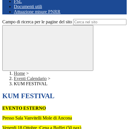
FSL
Documenti utili
Attuazione misure PNRR
Campo di ricerca per le pagine del sito
Home
>
Eventi Calendario
>
KUM FESTIVAL
KUM FESTIVAL
EVENTO ESTERNO
Presso Sala Vanvitelli Mole di Ancona
Venerdi 18 Ottobre :Cena a Buffet (50 pax)