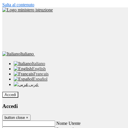
Salta al contenuto
Italiano
Italiano
English
Français
Español
عربى
Accedi
Accedi
button close
×
Nome Utente