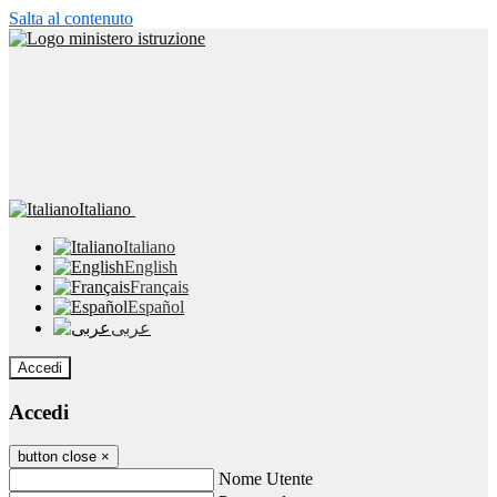
Salta al contenuto
Italiano
Italiano
English
Français
Español
عربى
Accedi
Accedi
button close
×
Nome Utente