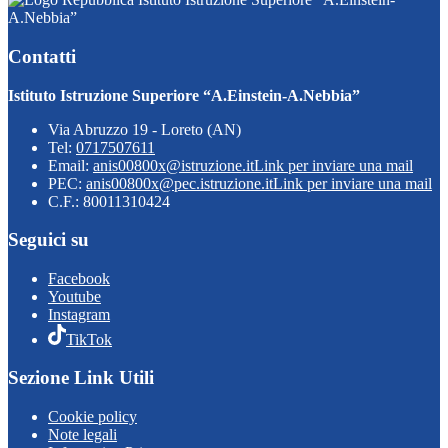
A.Nebbia”
Contatti
Istituto Istruzione Superiore “A.Einstein-A.Nebbia”
Via Abruzzo 19 - Loreto (AN)
Tel:
0717507611
Email:
anis00800x@istruzione.it
Link per inviare una mail
PEC:
anis00800x@pec.istruzione.it
Link per inviare una mail
C.F.: 80011310424
Seguici su
Facebook
Youtube
Instagram
TikTok
Sezione Link Utili
Cookie policy
Note legali