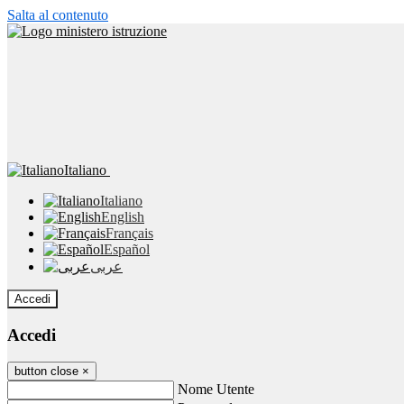
Salta al contenuto
Italiano
Italiano
English
Français
Español
عربى
Accedi
Accedi
button close
×
Nome Utente